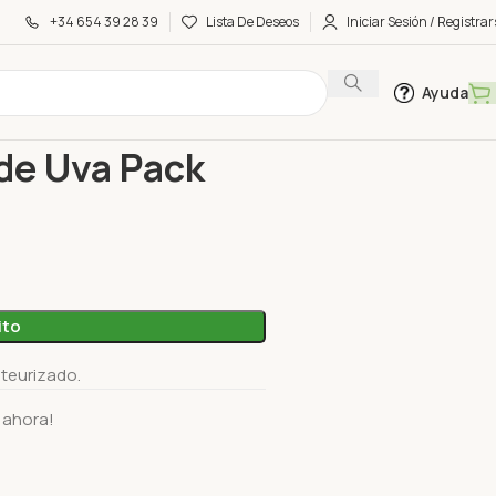
+34 654 39 28 39
Lista De Deseos
Iniciar Sesión / Registrar
Ayuda
o de Uva Pack 3X200Ml
de Uva Pack
ito
teurizado.
 ahora!