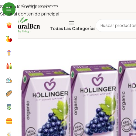
uiénes Somos
Saltar a la navegación
Contáctanos
Mayoreo
Saltar al contenido principal
Todas Las Categorías