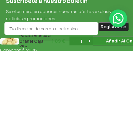
Suscríbete a nuestro boletín
Sé el primero en conocer nuestras ofertas exclusivas,
noticias y promociones.
Patata Blanca a
1,89
€
Añadir Al Ca
Granel Caja
Kilo
Copyright © 2026
Política De Cookies
esnaturalbarcelona.com
Todos los
derechos reservados
Protección De Datos
Política De Privacidad
English
(
Inglés
)
Español