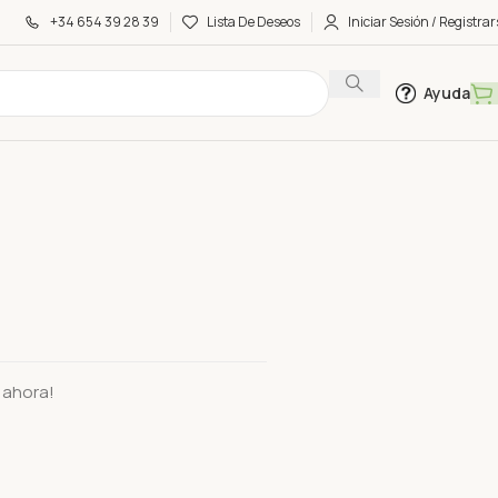
+34 654 39 28 39
Lista De Deseos
Iniciar Sesión / Registrar
Ayuda
 Kilo
 ahora!