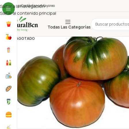
uiénes Somos
Saltar a la navegación
Contáctanos
Mayoreo
Saltar al contenido principal
Todas Las Categorías
AGOTADO