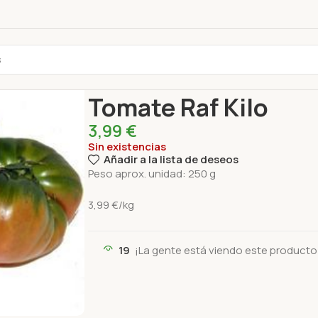
Inicio
Productos frescos
Verduras
Tomate Raf
Tomate Raf Kilo
3,99
€
Sin existencias
Añadir a la lista de deseos
Peso aprox. unidad: 250 g
3,
99
€
/kg
19
¡La gente está viendo este producto