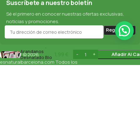
Suscríbete a nuestro boletín
Sé el primero en conocer nuestras ofertas exclusivas,
noticias y promociones.
Yogur
Frambuesa y
Arandanos
1,99
€
Añadir Al Ca
Copyright © 2026
Desnatado Bio
Política De Cookies
esnaturalbarcelona.com
Todos los
la Torre Pack
derechos reservados
2X125 Gr
Protección De Datos
Política De Privacidad
English
(
Inglés
)
Español