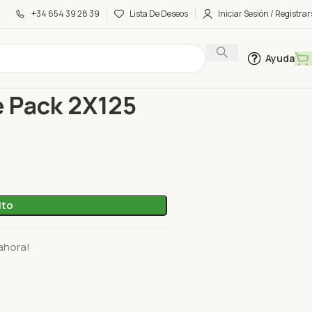
+34 654 39 28 39
Lista De Deseos
Iniciar Sesión / Registrar
Ayuda
n la Torre Pack 2X125 Gr
e Pack 2X125
ito
ahora!