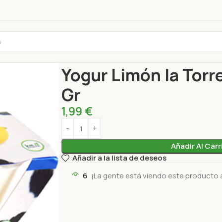
Inicio
Lácteos y alternativas
Yogur
Yogur Limó
Yogur Limón la Torr
Gr
1,99
€
Añadir Al Carr
Añadir a la lista de deseos
6
¡La gente está viendo este producto 