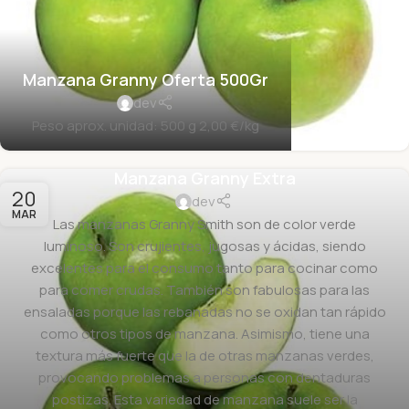
Manzana Granny Oferta 500Gr
dev
Peso aprox. unidad: 500 g 2,00 €/kg
Manzana Granny Extra
20
dev
MAR
Las manzanas Granny Smith son de color verde
luminoso. Son crujientes, jugosas y ácidas, siendo
excelentes para el consumo tanto para cocinar como
para comer crudas. También son fabulosas para las
ensaladas porque las rebanadas no se oxidan tan rápido
como otros tipos de manzana. Asimismo, tiene una
textura más fuerte que la de otras manzanas verdes,
provocando problemas a personas con dentaduras
postizas. Esta variedad de manzana suele ser la