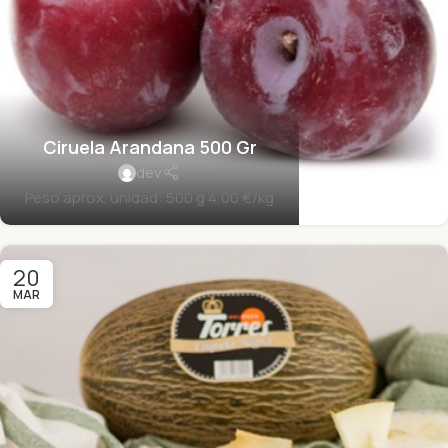
Ciruela Arandana 500 Gr
dev
Peso aprox. unidad: 500 g 4,00 €/kg
20
MAR