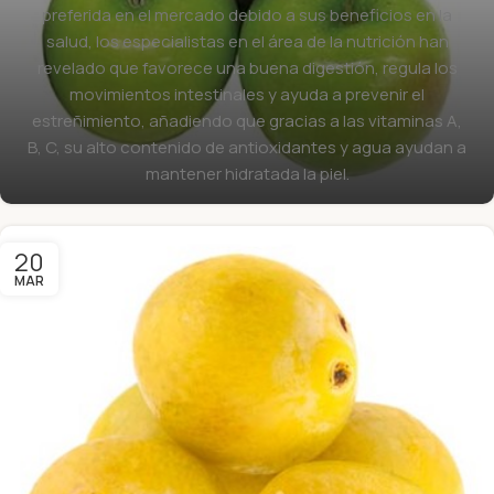
preferida en el mercado debido a sus beneficios en la
salud, los especialistas en el área de la nutrición han
revelado que favorece una buena digestión, regula los
movimientos intestinales y ayuda a prevenir el
estreñimiento, añadiendo que gracias a las vitaminas A,
B, C, su alto contenido de antioxidantes y agua ayudan a
mantener hidratada la piel.
20
MAR