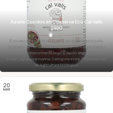
Azukis Cocidos en Conserva Eco Cal Valls
290G
dev
El azuqui o adzuki es el nombre japonés de esta judía.
Originario del Himalaya, se empezó a cultivar en China y
Corea y posteriormente llegó a Japón.
Ingredientes:
Azuki*, agua y sal marina. Categoría extra. *Provenientes
de Agricultura Ecológica.
20
MAR