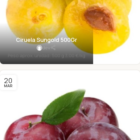
Ciruela Sungold 500Gr
dev
Peso aprox. unidad: 500 g 3,00 €/kg
20
MAR