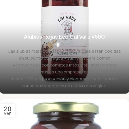
Alubias Rojas Eco Cal Valls 450G
dev
Las alubias rojas cocidas Eco de Cal Valls están cocidas
en su punto con agua y sal, listas para comer.
Acompañalas con tomates fritos y tendrás un plato
exquisito. Cal Valls es una empresa familiar, dedicada
desde 1978 a la producción y elaboración de zumos y
conservas vegetales de cultivo ecológico.
20
MAR