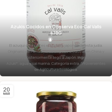
Azukis Cocidos en Conserva Eco Cal Valls
470G
dev
El azuqui o adzuki es el nombre japonés de esta judía.
Originario del Himalaya, se empezó a cultivar en China y
Corea y posteriormente llegó a Japón.
Ingredientes:
Azuki*, agua y sal marina. Categoría extra. *Provenientes
de Agricultura Ecológica.
20
MAR