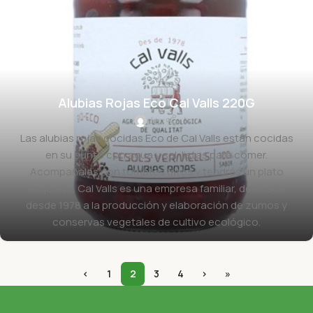
Alubias Rojas Eco Cal Valls 220G
dev
Las alubias rojas cocidas Eco de Cal Valls están cocidas
en su punto con agua y sal, listas para comer.
Acompañalas con tomates fritos y tendrás un plato
exquisito. Cal Valls es una empresa familiar, dedicada
desde 1978 a la producción y elaboración de zumos y
conservas vegetales de cultivo ecológico.
‹
1
2
3
4
›
»