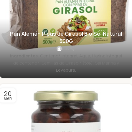
Pan Alemán Pipas de Girasol Bio Sol Natural
500G
dev
Ingredientes:
Centeno* Integral, Agua, Harina Integral
de centeno*, Semillas de Girasol* (5%), Sal Marina y
Levadura.
20
MAR