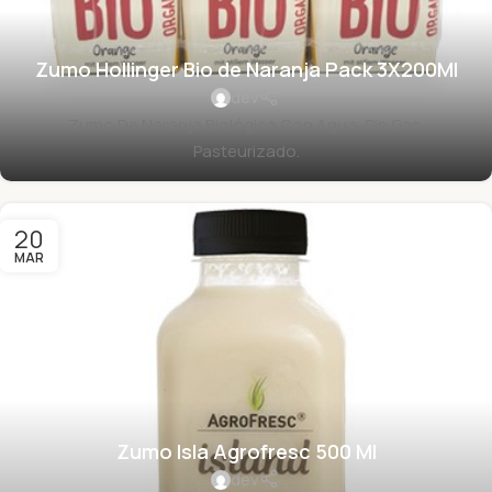
Zumo Hollinger Bio de Naranja Pack 3X200Ml
dev
Zumo De Naranja Biológica Con Agua, Sin Gas,
Pasteurizado.
20
MAR
Zumo Isla Agrofresc 500 Ml
dev