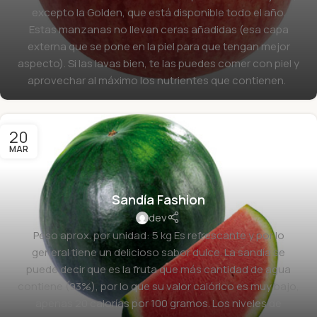
excepto la Golden, que está disponible todo el año.
Estas manzanas no llevan ceras añadidas (esa capa
externa que se pone en la piel para que tengan mejor
aspecto). Si las lavas bien, te las puedes comer con piel y
aprovechar al máximo los nutrientes que contienen.
20
MAR
Sandía Fashion
dev
Peso aprox. por unidad: 5 kg Es refrescante y por lo
general tiene un delicioso sabor dulce. La sandía se
puede decir que es la fruta que más cantidad de agua
contiene (93%), por lo que su valor calórico es muy bajo,
apenas 20 calorías por 100 gramos. Los niveles de