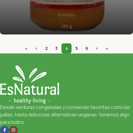
Almendra (frutos de cáscara).
formato
130 g
«
‹
2
3
4
5
6
›
»
Desde verduras congeladas y conservas favoritas como las
judías, hasta deliciosas alternativas veganas: tenemos algo
para todos.