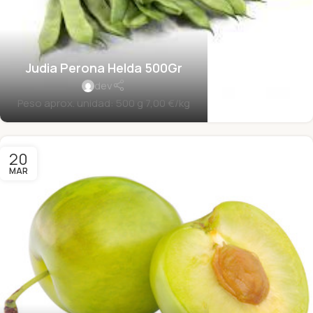
Judia Perona Helda 500Gr
dev
Peso aprox. unidad: 500 g 7,00 €/kg
20
MAR
Oferta de Manzanas Fuji