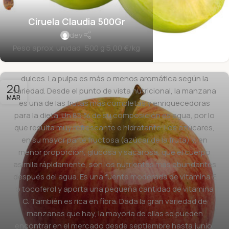
dev
Peso aproximado por unidad: 180 g La manzana es una
Ciruela Claudia 500Gr
de las frutas más cultivadas del mundo. La pulpa puede
dev
ser dura o blanda, pero siempre refrescante y jugosa, y
Peso aprox. unidad: 500 g 5,00 €/kg
su sabor va desde lo muy dulce hasta lo muy ácido,
pasando por toda una mezcla de sabores ácidos y
dulces. La pulpa es más o menos aromática según la
20
variedad. Desde el punto de vista nutricional, la manzana
MAR
es una de las frutas más completas y enriquecedoras
para la dieta. Un 85 % de su composición es agua, por lo
que resulta muy refrescante e hidratante. Los azúcares,
en su mayor parte fructosa (azúcar de la fruta) y, en
menor proporción, glucosa y sacarosa, que el cuerpo
asimila rápidamente, son los nutrientes más abundantes
después del agua. Es una fuente moderada de vitamina E
o tocoferol y aporta una pequeña cantidad de vitamina
C. También es rica en fibra. Dada la gran variedad de
manzanas que hay, la mayoría de ellas se pueden
encontrar en el mercado desde septiembre hasta junio,