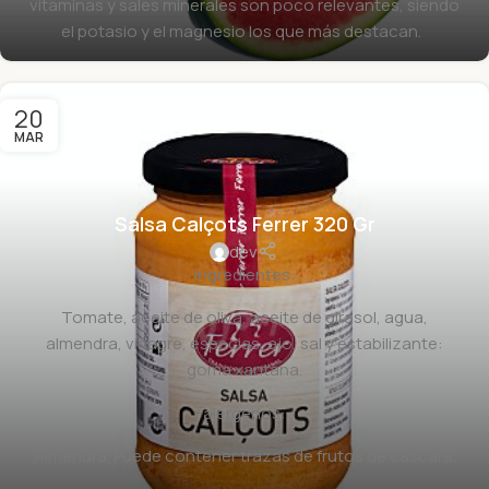
vitaminas y sales minerales son poco relevantes, siendo
el potasio y el magnesio los que más destacan.
20
MAR
Salsa Calçots Ferrer 320 Gr
dev
ingredientes:
Tomate, aceite de oliva, aceite de girasol, agua,
almendra, vinagre, especias, ajo, sal y estabilizante:
goma xantana.
alérgenos:
Almendra. Puede contener trazas de frutos de cáscara.