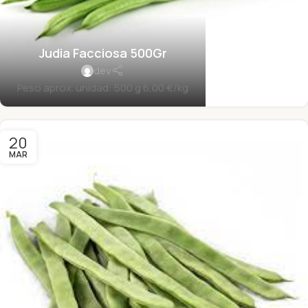
Judia Facciosa 500Gr
dev
Peso aprox. unidad: 500 g 6,00 €/kg
20
MAR