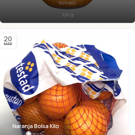
formato
320 g
20
MAR
Naranja Bolsa Kilo
dev