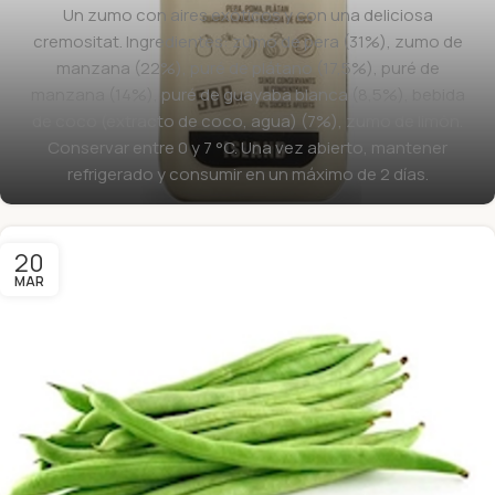
Un zumo con aires exóticos y con una deliciosa
cremositat. Ingredientes: zumo de pera (31%), zumo de
manzana (22%), puré de plátano (17,5%), puré de
manzana (14%), puré de guayaba blanca (8,5%), bebida
de coco (extracto de coco, agua) (7%), zumo de limón.
Conservar entre 0 y 7 °C. Una vez abierto, mantener
refrigerado y consumir en un máximo de 2 días.
20
MAR