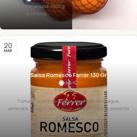
Peso aprox. unidad: 1000 g
3
,49
€
/kg
20
MAR
Salsa Romesco Ferrer 130 Gr
dev
ingredientes:
Tomate, aceite de girasol, aceite de oliva, agua,
almendra, vinagre, ajo, azúcar, pimentón dulce, pimienta
negra y sal.
alérgenos: