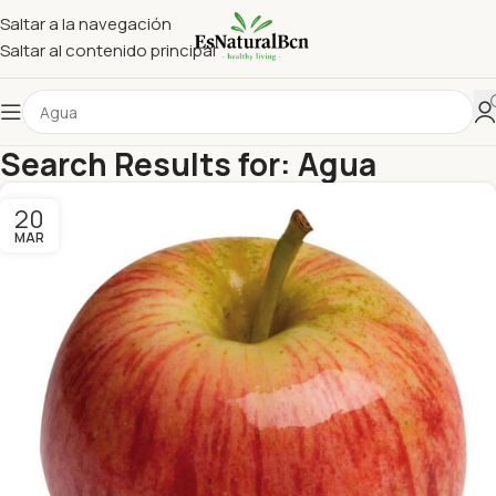
Saltar a la navegación
Saltar al contenido principal
Search Results for: Agua
20
MAR
Ciruela Negra
dev
Peso aproximado por ciruela:
60–80 g La ciruela es el
fruto del ciruelo, un árbol de la familia de las rosáceas.