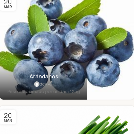
20
MAR
Arándanos
dev
Peso aproximado por unidad: 125g
20
MAR