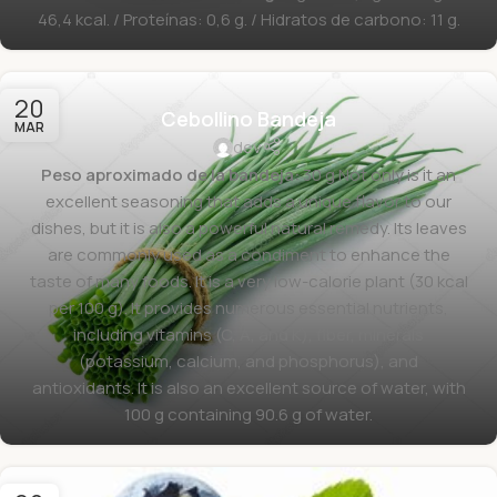
46,4 kcal. / Proteínas: 0,6 g. / Hidratos de carbono: 11 g.
20
Cebollino Bandeja
MAR
dev
Peso aproximado de la bandeja:
30 g Not only is it an
excellent seasoning that adds a unique flavor to our
dishes, but it is also a powerful natural remedy. Its leaves
are commonly used as a condiment to enhance the
taste of many foods. It is a very low-calorie plant (30 kcal
per 100 g). It provides numerous essential nutrients,
including vitamins (C, A, and K), fiber, minerals
(potassium, calcium, and phosphorus), and
antioxidants. It is also an excellent source of water, with
100 g containing 90.6 g of water.