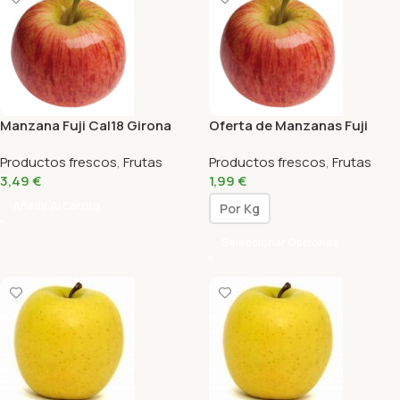
Manzana Fuji Cal18 Girona
Oferta de Manzanas Fuji
500 Gr
Productos frescos
,
Frutas
Productos frescos
,
Frutas
3,49
€
1,99
€
Añadir Al Carrito
Por Kg
Seleccionar Opciones