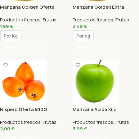
Manzana Golden Oferta
Manzana Golden Extra
Productos frescos
,
Frutas
Productos frescos
,
Frutas
1,99
€
3,49
€
Por Kg
Por Kg
Seleccionar Opciones
Seleccionar Opciones
Nispero Oferta 500G
Manzana Acida Kilo
Productos frescos
,
Frutas
Productos frescos
,
Frutas
2,00
€
3,99
€
Añadir Al Carrito
Añadir Al Carrito