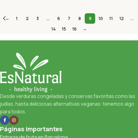
←
1
2
3
...
6
7
8
9
10
11
12
...
14
15
16
→
Desde verduras congeladas y conservas favoritas como las
judías, hasta deliciosas alternativas veganas: tenemos algo
para todos.
Páginas importantes
Entrega de fruta en Barcelona